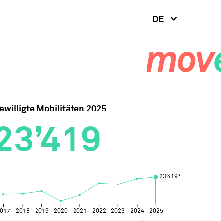
DE
ewilligte Mobilitäten 2025
23’419
23’419*
23’419*
2017
2018
2019
2020
2021
2022
2023
2024
2025